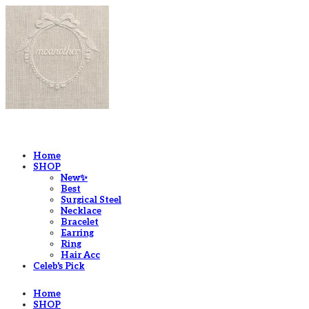
LOG IN
로그인
Home
SHOP
New✨
Best
Surgical Steel
Necklace
Bracelet
Earring
Ring
Hair Acc
Celeb's Pick
Home
SHOP