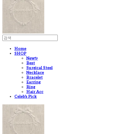
Home
SHOP
New✨
Best
Surgical Steel
Necklace
Bracelet
Earring
Ring
Hair Acc
Celeb's Pick