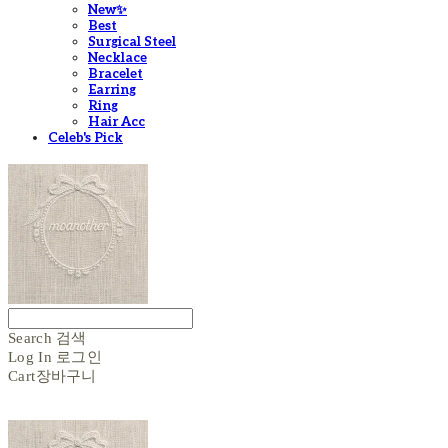
New✨
Best
Surgical Steel
Necklace
Bracelet
Earring
Ring
Hair Acc
Celeb's Pick
Search
검색
Log In
로그인
Cart
장바구니