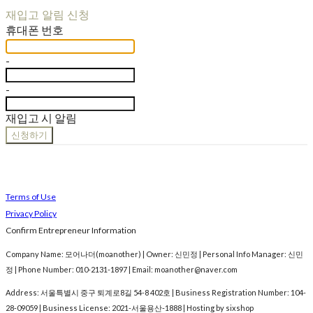
재입고 알림 신청
휴대폰 번호
-
-
재입고 시 알림
신청하기
Terms of Use
Privacy Policy
Confirm Entrepreneur Information
Company Name: 모어나더(moanother) | Owner: 신민정 | Personal Info Manager: 신민
정 | Phone Number: 010-2131-1897 | Email: moanother@naver.com
Address: 서울특별시 중구 퇴계로8길 54-8 402호 | Business Registration Number:
104-
28-09059
| Business License:
2021-서울용산-1888
| Hosting by sixshop