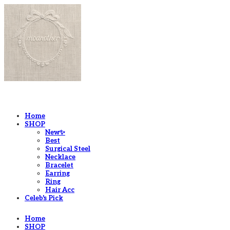
LOG IN
로그인
Home
SHOP
New✨
Best
Surgical Steel
Necklace
Bracelet
Earring
Ring
Hair Acc
Celeb's Pick
Home
SHOP