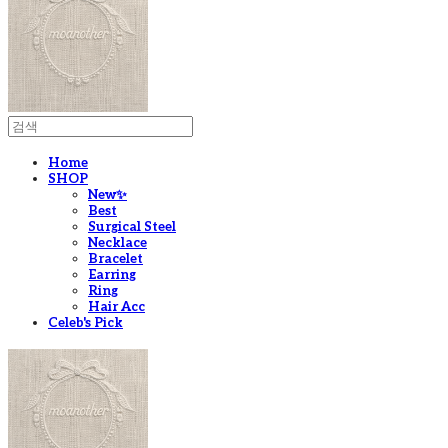
Home
SHOP
New✨
Best
Surgical Steel
Necklace
Bracelet
Earring
Ring
Hair Acc
Celeb's Pick