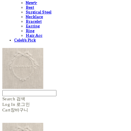
New✨
Best
Surgical Steel
Necklace
Bracelet
Earring
Ring
Hair Acc
Celeb's Pick
Search
검색
Log In
로그인
Cart
장바구니