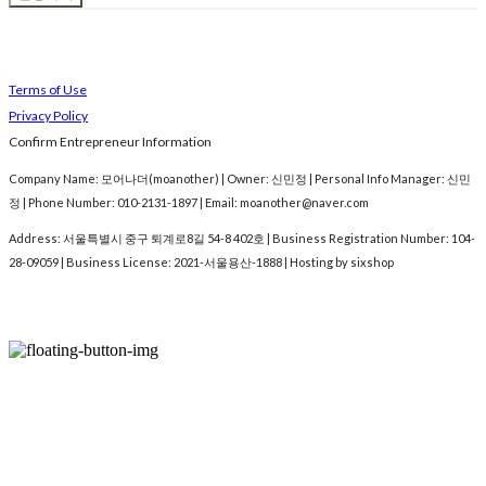
Terms of Use
Privacy Policy
Confirm Entrepreneur Information
Company Name: 모어나더(moanother) | Owner: 신민정 | Personal Info Manager: 신민
정 | Phone Number: 010-2131-1897 | Email: moanother@naver.com
Address: 서울특별시 중구 퇴계로8길 54-8 402호 | Business Registration Number:
104-
28-09059
| Business License:
2021-서울용산-1888
| Hosting by sixshop