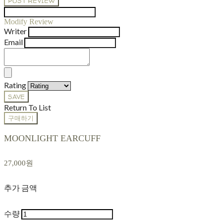
POST REVIEW
Modify Review
Writer
Email
Rating
SAVE
Return To List
구매하기
MOONLIGHT EARCUFF
27,000원
추가 금액
수량