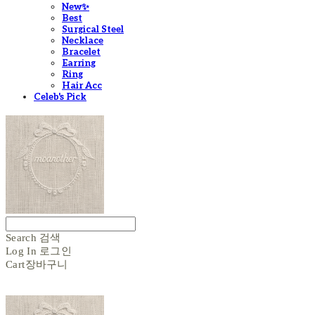
New✨
Best
Surgical Steel
Necklace
Bracelet
Earring
Ring
Hair Acc
Celeb's Pick
Search
검색
Log In
로그인
Cart
장바구니