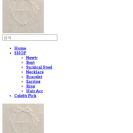
Home
SHOP
New✨
Best
Surgical Steel
Necklace
Bracelet
Earring
Ring
Hair Acc
Celeb's Pick