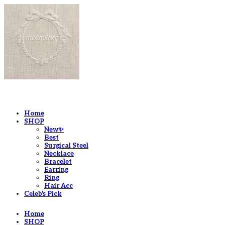
LOG IN
로그인
Home
SHOP
New✨
Best
Surgical Steel
Necklace
Bracelet
Earring
Ring
Hair Acc
Celeb's Pick
Home
SHOP