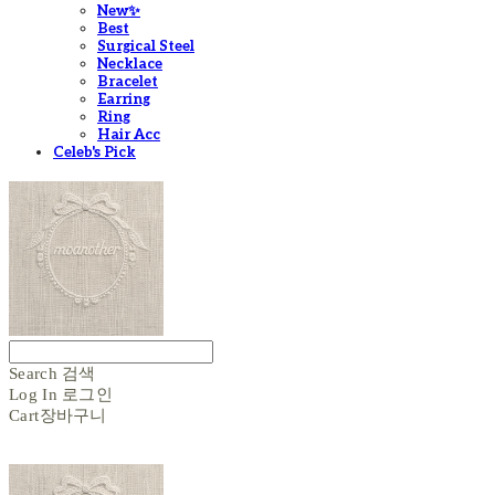
New✨
Best
Surgical Steel
Necklace
Bracelet
Earring
Ring
Hair Acc
Celeb's Pick
Search
검색
Log In
로그인
Cart
장바구니