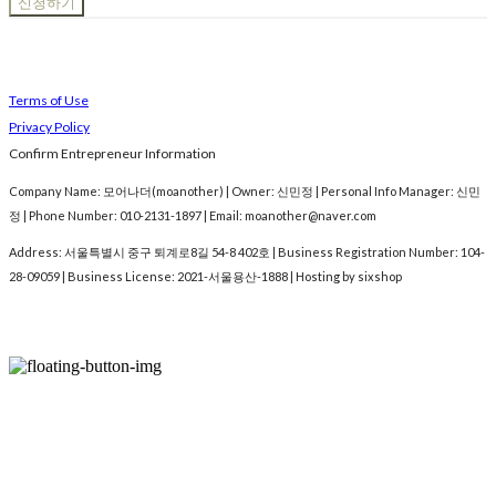
신청하기
Terms of Use
Privacy Policy
Confirm Entrepreneur Information
Company Name: 모어나더(moanother) | Owner: 신민정 | Personal Info Manager: 신민
정 | Phone Number: 010-2131-1897 | Email: moanother@naver.com
Address: 서울특별시 중구 퇴계로8길 54-8 402호 | Business Registration Number:
104-
28-09059
| Business License:
2021-서울용산-1888
| Hosting by sixshop