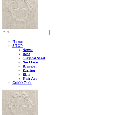
Home
SHOP
New✨
Best
Surgical Steel
Necklace
Bracelet
Earring
Ring
Hair Acc
Celeb's Pick