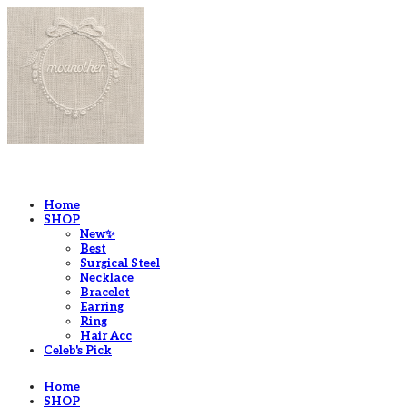
LOG IN
로그인
Home
SHOP
New✨
Best
Surgical Steel
Necklace
Bracelet
Earring
Ring
Hair Acc
Celeb's Pick
Home
SHOP