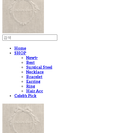
Home
SHOP
New✨
Best
Surgical Steel
Necklace
Bracelet
Earring
Ring
Hair Acc
Celeb's Pick