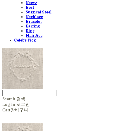
New✨
Best
Surgical Steel
Necklace
Bracelet
Earring
Ring
Hair Acc
Celeb's Pick
Search
검색
Log In
로그인
Cart
장바구니