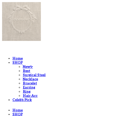
LOG IN
로그인
Home
SHOP
New✨
Best
Surgical Steel
Necklace
Bracelet
Earring
Ring
Hair Acc
Celeb's Pick
Home
SHOP