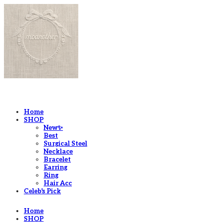
LOG IN
로그인
Home
SHOP
New✨
Best
Surgical Steel
Necklace
Bracelet
Earring
Ring
Hair Acc
Celeb's Pick
Home
SHOP