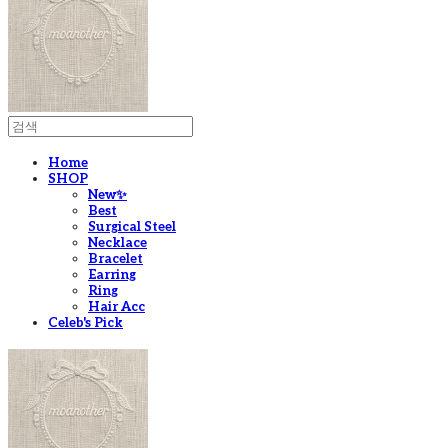
Home
SHOP
New✨
Best
Surgical Steel
Necklace
Bracelet
Earring
Ring
Hair Acc
Celeb's Pick