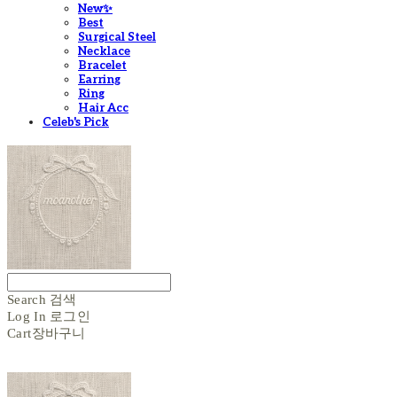
New✨
Best
Surgical Steel
Necklace
Bracelet
Earring
Ring
Hair Acc
Celeb's Pick
Search
검색
Log In
로그인
Cart
장바구니