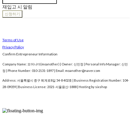
재입고 시 알림
신청하기
Terms of Use
Privacy Policy
Confirm Entrepreneur Information
Company Name: 모어나더(moanother) | Owner: 신민정 | Personal Info Manager: 신민
정 | Phone Number: 010-2131-1897 | Email: moanother@naver.com
Address: 서울특별시 중구 퇴계로8길 54-8 402호 | Business Registration Number:
104-
28-09059
| Business License:
2021-서울용산-1888
| Hosting by sixshop