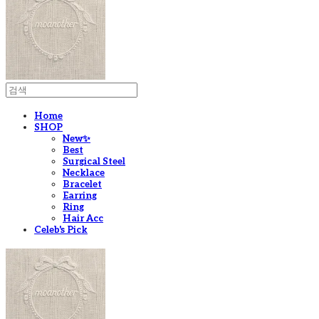
Home
SHOP
New✨
Best
Surgical Steel
Necklace
Bracelet
Earring
Ring
Hair Acc
Celeb's Pick