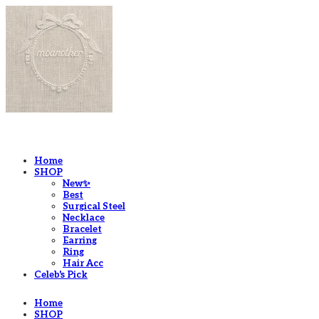
LOG IN
로그인
Home
SHOP
New✨
Best
Surgical Steel
Necklace
Bracelet
Earring
Ring
Hair Acc
Celeb's Pick
Home
SHOP