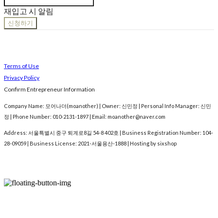
재입고 시 알림
신청하기
Terms of Use
Privacy Policy
Confirm Entrepreneur Information
Company Name: 모어나더(moanother) | Owner: 신민정 | Personal Info Manager: 신민
정 | Phone Number: 010-2131-1897 | Email: moanother@naver.com
Address: 서울특별시 중구 퇴계로8길 54-8 402호 | Business Registration Number:
104-
28-09059
| Business License:
2021-서울용산-1888
| Hosting by sixshop