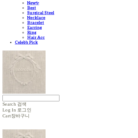
New✨
Best
Surgical Steel
Necklace
Bracelet
Earring
Ring
Hair Acc
Celeb's Pick
Search
검색
Log In
로그인
Cart
장바구니