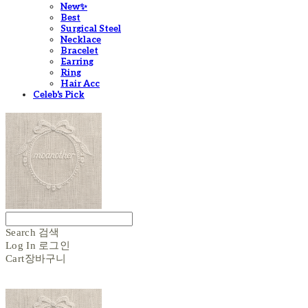
New✨
Best
Surgical Steel
Necklace
Bracelet
Earring
Ring
Hair Acc
Celeb's Pick
Search
검색
Log In
로그인
Cart
장바구니