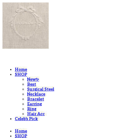
LOG IN
로그인
Home
SHOP
New✨
Best
Surgical Steel
Necklace
Bracelet
Earring
Ring
Hair Acc
Celeb's Pick
Home
SHOP