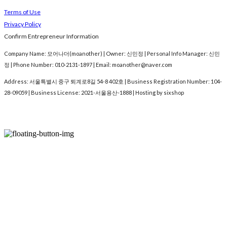
Terms of Use
Privacy Policy
Confirm Entrepreneur Information
Company Name: 모어나더(moanother) | Owner: 신민정 | Personal Info Manager: 신민
정 | Phone Number: 010-2131-1897 | Email: moanother@naver.com
Address: 서울특별시 중구 퇴계로8길 54-8 402호 | Business Registration Number:
104-
28-09059
| Business License:
2021-서울용산-1888
| Hosting by sixshop