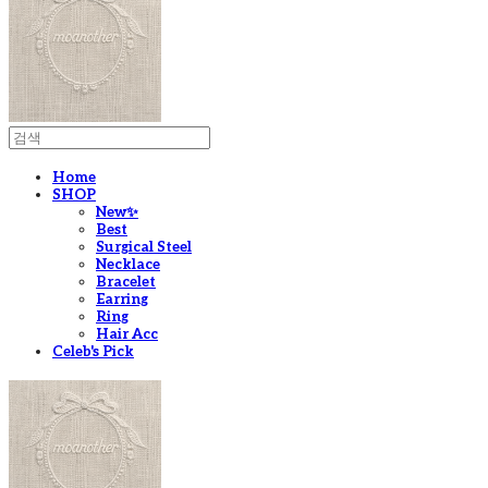
Home
SHOP
New✨
Best
Surgical Steel
Necklace
Bracelet
Earring
Ring
Hair Acc
Celeb's Pick