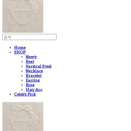
Home
SHOP
New✨
Best
Surgical Steel
Necklace
Bracelet
Earring
Ring
Hair Acc
Celeb's Pick