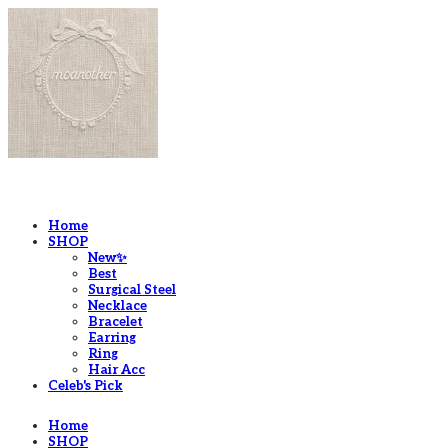
LOG IN
로그인
Home
SHOP
New✨
Best
Surgical Steel
Necklace
Bracelet
Earring
Ring
Hair Acc
Celeb's Pick
Home
SHOP