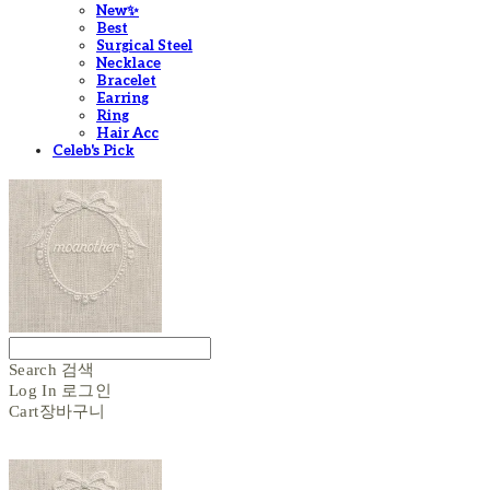
New✨
Best
Surgical Steel
Necklace
Bracelet
Earring
Ring
Hair Acc
Celeb's Pick
Search
검색
Log In
로그인
Cart
장바구니