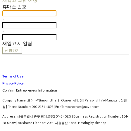
재입고 알림 신청
휴대폰 번호
-
-
재입고 시 알림
신청하기
Terms of Use
Privacy Policy
Confirm Entrepreneur Information
Company Name: 모어나더(moanother) | Owner: 신민정 | Personal Info Manager: 신민
정 | Phone Number: 010-2131-1897 | Email: moanother@naver.com
Address: 서울특별시 중구 퇴계로8길 54-8 402호 | Business Registration Number:
104-
28-09059
| Business License:
2021-서울용산-1888
| Hosting by sixshop