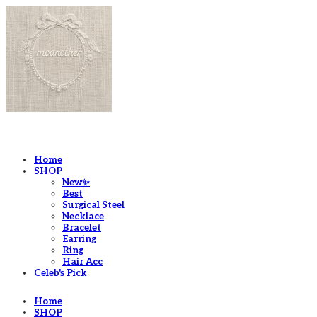
LOG IN
로그인
Home
SHOP
New✨
Best
Surgical Steel
Necklace
Bracelet
Earring
Ring
Hair Acc
Celeb's Pick
Home
SHOP