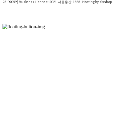
28-09059
| Business License:
2021-서울용산-1888
| Hosting by sixshop