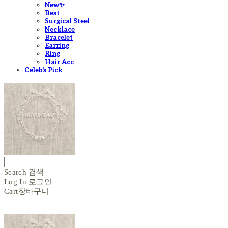
New✨
Best
Surgical Steel
Necklace
Bracelet
Earring
Ring
Hair Acc
Celeb's Pick
Search
검색
Log In
로그인
Cart
장바구니