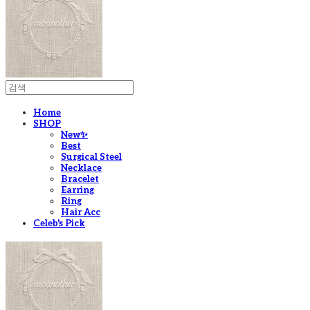
Home
SHOP
New✨
Best
Surgical Steel
Necklace
Bracelet
Earring
Ring
Hair Acc
Celeb's Pick