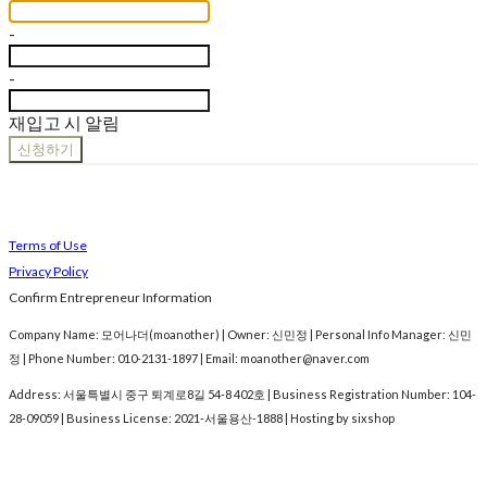
-
-
재입고 시 알림
신청하기
Terms of Use
Privacy Policy
Confirm Entrepreneur Information
Company Name: 모어나더(moanother) | Owner: 신민정 | Personal Info Manager: 신민
정 | Phone Number: 010-2131-1897 | Email: moanother@naver.com
Address: 서울특별시 중구 퇴계로8길 54-8 402호 | Business Registration Number:
104-
28-09059
| Business License:
2021-서울용산-1888
| Hosting by sixshop