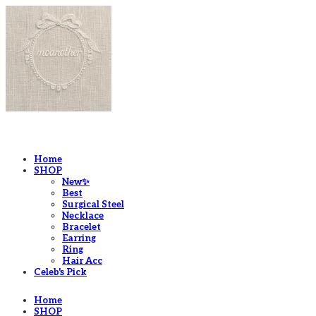
LOG IN
로그인
Home
SHOP
New✨
Best
Surgical Steel
Necklace
Bracelet
Earring
Ring
Hair Acc
Celeb's Pick
Home
SHOP