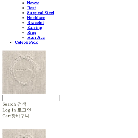
New✨
Best
Surgical Steel
Necklace
Bracelet
Earring
Ring
Hair Acc
Celeb's Pick
Search
검색
Log In
로그인
Cart
장바구니