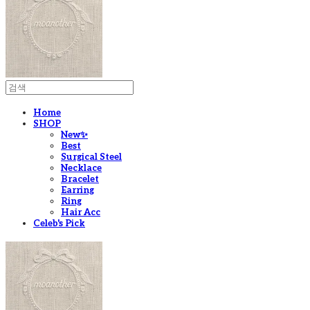
Home
SHOP
New✨
Best
Surgical Steel
Necklace
Bracelet
Earring
Ring
Hair Acc
Celeb's Pick