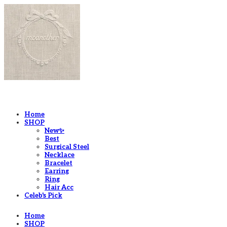
LOG IN
로그인
Home
SHOP
New✨
Best
Surgical Steel
Necklace
Bracelet
Earring
Ring
Hair Acc
Celeb's Pick
Home
SHOP