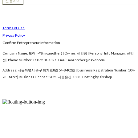
신청하기
Terms of Use
Privacy Policy
Confirm Entrepreneur Information
Company Name: 모어나더(moanother) | Owner: 신민정 | Personal Info Manager: 신민
정 | Phone Number: 010-2131-1897 | Email: moanother@naver.com
Address: 서울특별시 중구 퇴계로8길 54-8 402호 | Business Registration Number:
104-
28-09059
| Business License:
2021-서울용산-1888
| Hosting by sixshop