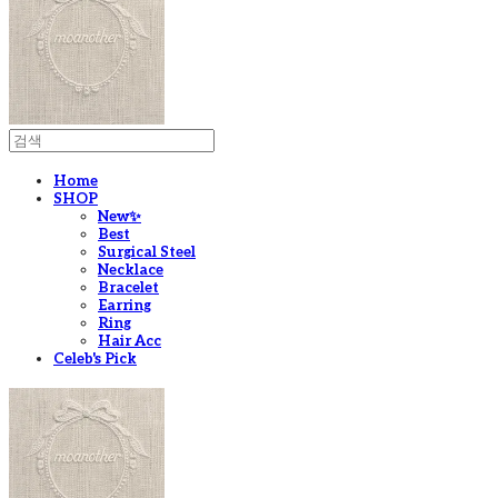
Home
SHOP
New✨
Best
Surgical Steel
Necklace
Bracelet
Earring
Ring
Hair Acc
Celeb's Pick