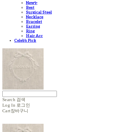
New✨
Best
Surgical Steel
Necklace
Bracelet
Earring
Ring
Hair Acc
Celeb's Pick
Search
검색
Log In
로그인
Cart
장바구니