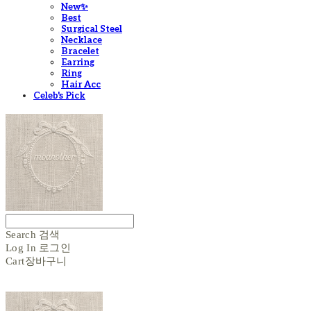
New✨
Best
Surgical Steel
Necklace
Bracelet
Earring
Ring
Hair Acc
Celeb's Pick
Search
검색
Log In
로그인
Cart
장바구니