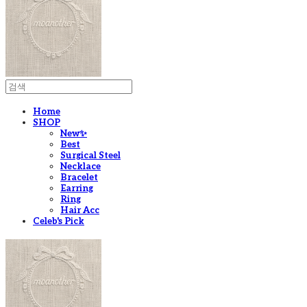
Home
SHOP
New✨
Best
Surgical Steel
Necklace
Bracelet
Earring
Ring
Hair Acc
Celeb's Pick