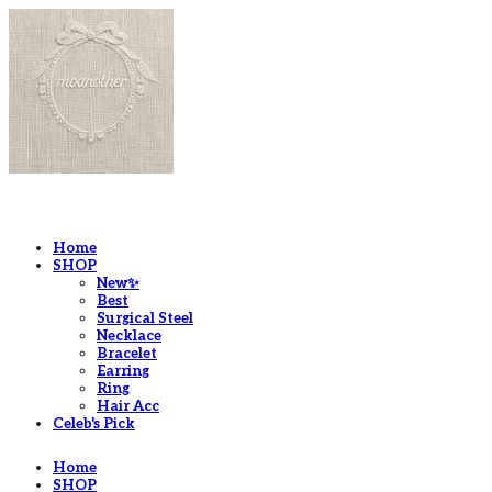
LOG IN
로그인
Home
SHOP
New✨
Best
Surgical Steel
Necklace
Bracelet
Earring
Ring
Hair Acc
Celeb's Pick
Home
SHOP