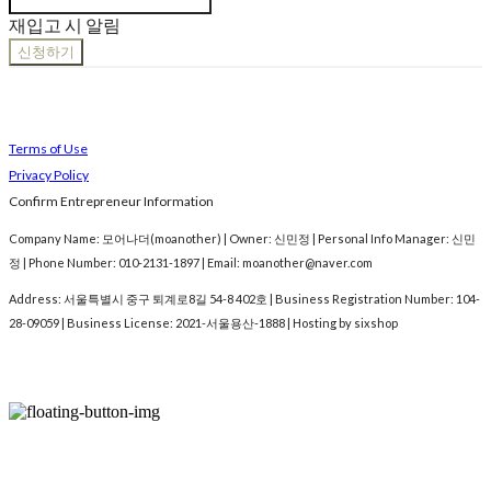
재입고 시 알림
신청하기
Terms of Use
Privacy Policy
Confirm Entrepreneur Information
Company Name: 모어나더(moanother) | Owner: 신민정 | Personal Info Manager: 신민
정 | Phone Number: 010-2131-1897 | Email: moanother@naver.com
Address: 서울특별시 중구 퇴계로8길 54-8 402호 | Business Registration Number:
104-
28-09059
| Business License:
2021-서울용산-1888
| Hosting by sixshop